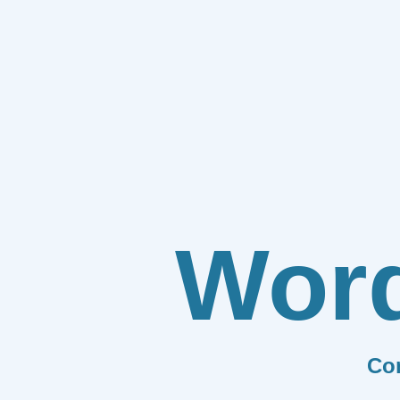
Wor
Co