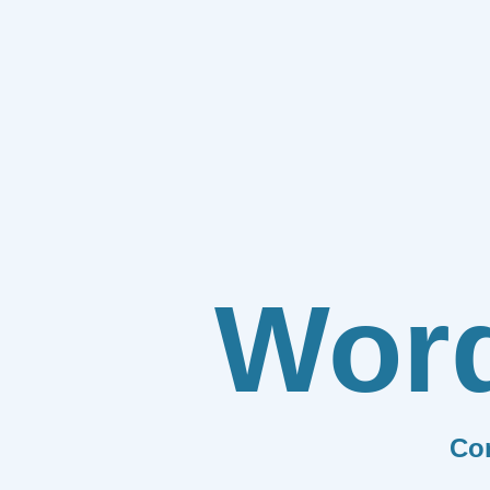
Wor
Co