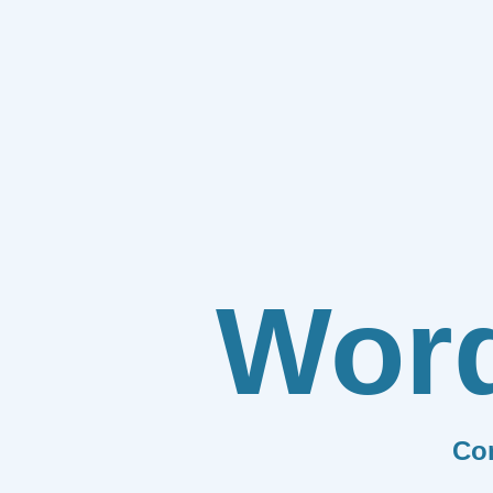
Wor
Co