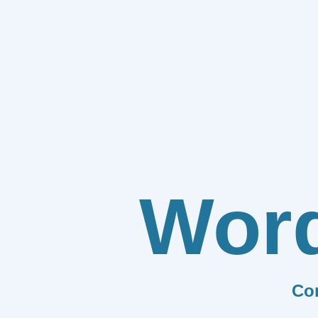
Wor
Co