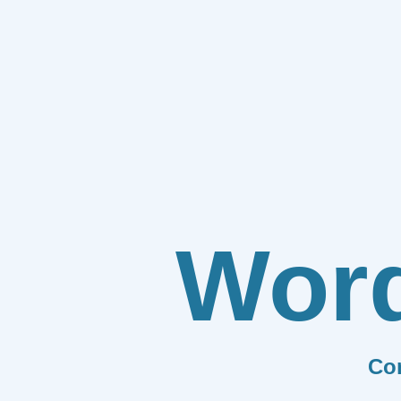
Wor
Co