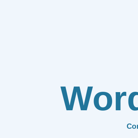
Wor
Co