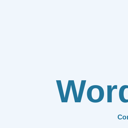
Wor
Co