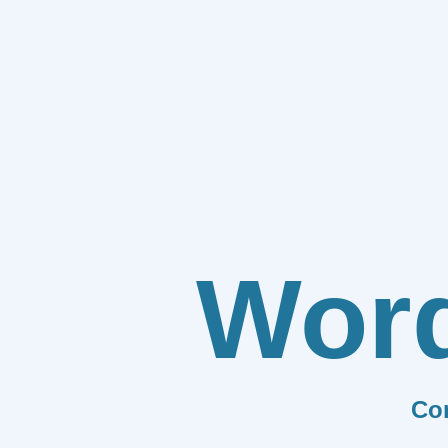
Wor
Co