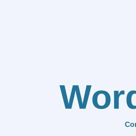
Wor
Co