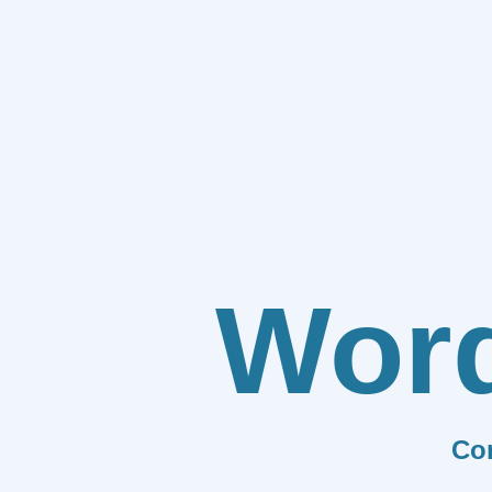
Wor
Co