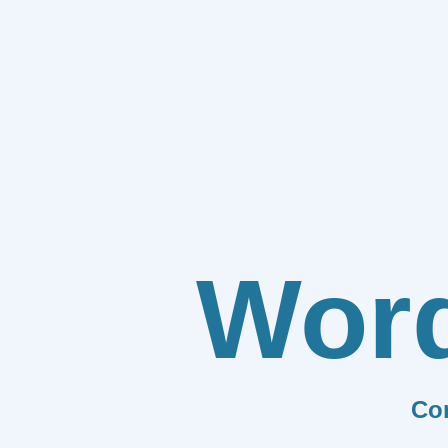
Wor
Co