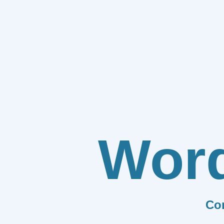
Wor
Co