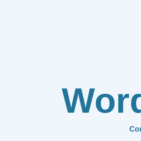
Wor
Co