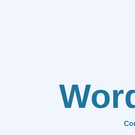
Wor
Co